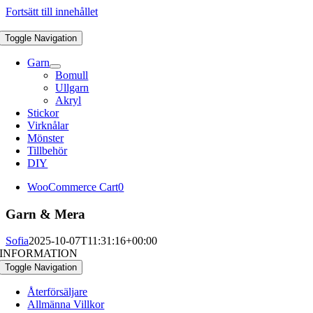
Fortsätt till innehållet
Toggle Navigation
Garn
Bomull
Ullgarn
Akryl
Stickor
Virknålar
Mönster
Tillbehör
DIY
WooCommerce Cart
0
Garn & Mera
Sofia
2025-10-07T11:31:16+00:00
INFORMATION
Toggle Navigation
Återförsäljare
Allmänna Villkor