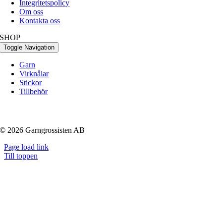
Integritetspolicy
Om oss
Kontakta oss
SHOP
Toggle Navigation
Garn
Virknålar
Stickor
Tillbehör
© 2026 Garngrossisten AB
Page load link
Till toppen