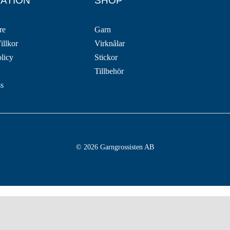
ATION
SHOP
re
Garn
illkor
Virknålar
olicy
Stickor
Tillbehör
ss
© 2026 Garngrossisten AB