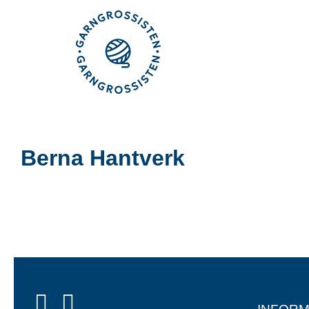
Fortsätt
till
innehållet
Berna Hantverk