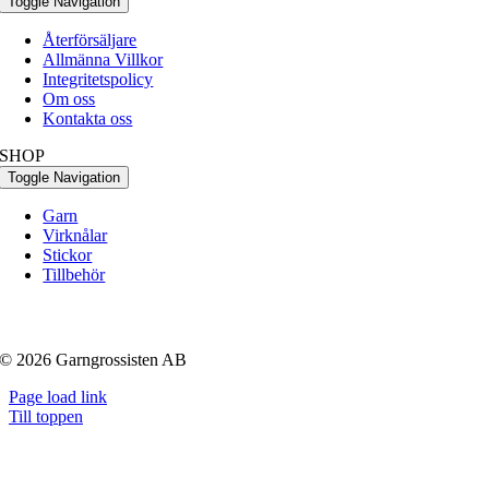
Toggle Navigation
Återförsäljare
Allmänna Villkor
Integritetspolicy
Om oss
Kontakta oss
SHOP
Toggle Navigation
Garn
Virknålar
Stickor
Tillbehör
© 2026 Garngrossisten AB
Page load link
Till toppen