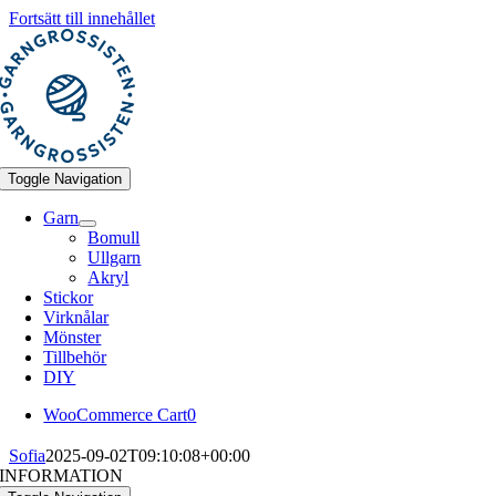
Fortsätt till innehållet
Toggle Navigation
Garn
Bomull
Ullgarn
Akryl
Stickor
Virknålar
Mönster
Tillbehör
DIY
WooCommerce Cart
0
Sofia
2025-09-02T09:10:08+00:00
INFORMATION