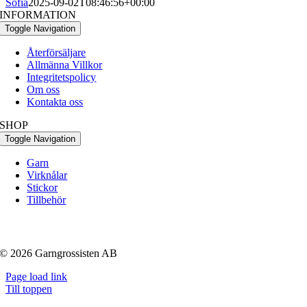
Sofia
2025-09-02T08:46:56+00:00
INFORMATION
Toggle Navigation
Återförsäljare
Allmänna Villkor
Integritetspolicy
Om oss
Kontakta oss
SHOP
Toggle Navigation
Garn
Virknålar
Stickor
Tillbehör
© 2026 Garngrossisten AB
Page load link
Till toppen