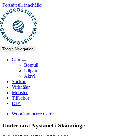
Fortsätt till innehållet
Toggle Navigation
Garn
Bomull
Ullgarn
Akryl
Stickor
Virknålar
Mönster
Tillbehör
DIY
WooCommerce Cart
0
Underbara Nystanet i Skänninge