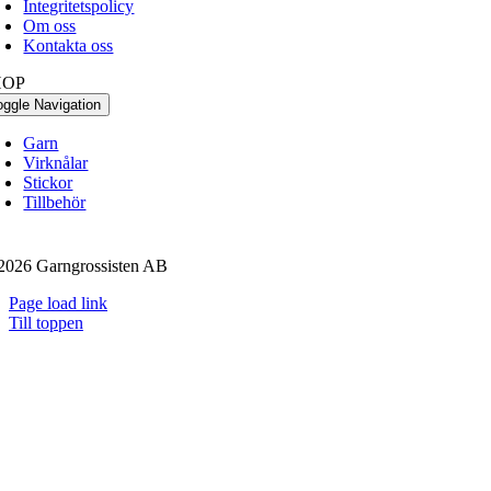
Integritetspolicy
Om oss
Kontakta oss
HOP
oggle Navigation
Garn
Virknålar
Stickor
Tillbehör
2026 Garngrossisten AB
Page load link
Till toppen