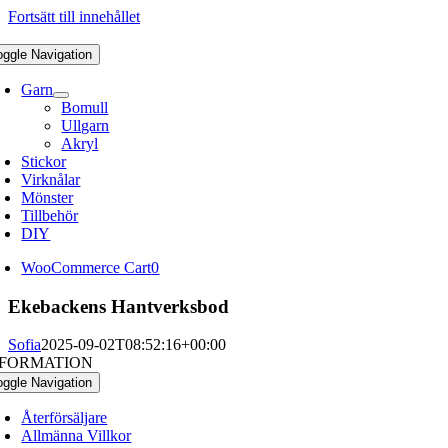
Fortsätt till innehållet
oggle Navigation
Garn
Bomull
Ullgarn
Akryl
Stickor
Virknålar
Mönster
Tillbehör
DIY
WooCommerce Cart
0
Ekebackens Hantverksbod
Sofia
2025-09-02T08:52:16+00:00
NFORMATION
oggle Navigation
Återförsäljare
Allmänna Villkor